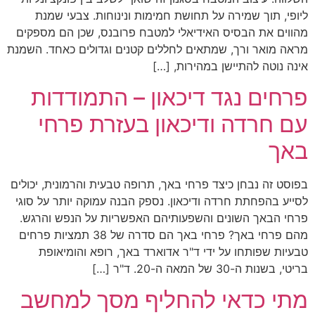
ליופי, תוך שמירה על תחושת חמימות ונינוחות. צבעי שמנת
מהווים את הבסיס האידיאלי למטבח פרובנס, שכן הם מספקים
מראה מואר ורך, שמתאים לחללים קטנים וגדולים כאחד. השמנת
אינה נוטה להתיישן במהירות, […]
פרחים נגד דיכאון – התמודדות
עם חרדה ודיכאון בעזרת פרחי
באך
בפוסט זה נבחן כיצד פרחי באך, תרופה טבעית והרמונית, יכולים
לסייע בהפחתת חרדה ודיכאון. נספק הבנה עמוקה יותר על סוגי
פרחי הבאך השונים והשפעותיהם האפשריות על הנפש והרגש.
מהם פרחי באך? פרחי באך הם סדרה של 38 תמציות פרחים
טבעיות שפותחו על ידי ד"ר אדוארד באך, רופא והומיאופת
בריטי, בשנות ה-30 של המאה ה-20. ד"ר […]
מתי כדאי להחליף מסך למחשב