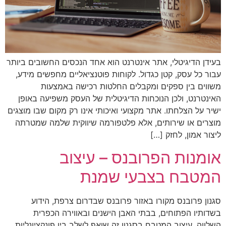
בעידן הדיגיטלי, אתר אינטרנט הוא אחד הנכסים החשובים ביותר
עבור כל עסק, קטן כגדול. לקוחות פוטנציאליים מחפשים מידע,
משווים בין ספקים ומקבלים החלטות רכישה באמצעות
האינטרנט, ולכן הנוכחות הדיגיטלית של העסק משפיעה באופן
ישיר על הצלחתו. אתר מקצועי ואיכותי אינו רק מקום שבו מוצגים
מוצרים או שירותים, אלא פלטפורמה שיווקית שלמה שמטרתה
ליצור אמון, לחזק […]
אומנות הפרובנס – עיצוב
המטבח בצבעי שמנת
סגנון פרובנס מקורו באזור פרובנס שבדרום צרפת, הידוע
בשדותיו הפתוחים, בבתי האבן הישנים ובאווירה הכפרית
השלווה. עיצוב המטבח בסגנון זה שואף לשלב בין פונקציונליות