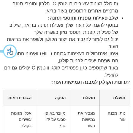
זה כולל מזונות עשירים בוויטמין C, חלבון וחומרי תזונה
מרכזיים אחרים התומכים בעור בריא.
שלב פעילות גופנית ותוספי תזונה:
בנוסף להגנה על העור שלך ואכילת תזונה בריאה, שילוב
של פעילות גופנית ותוספי מזון בשגרה שלך
יכול גם לעזור להגביר את ייצור הקולגן ולשפר את בריאות
העור.
אימון אינטרוולים בעצימות גבוהה (HIIT) ואימוני התנגדות
הם שניהם יעילים לבניית קולגן,
בעוד שתוספים כגון פפטידים קולגן וויטמין C יכולים גם הם
להועיל.
יתרונות הקולגן למבנה וגמישות העור:
תועלת
תועלת
הפקה
הגברת רמות
נותן מבנה
מגביר את
מיוצר באופן
אכלו מזונות
עור
גמישות
טבעי על ידי
עשירים
העור
גוף
בקולגן