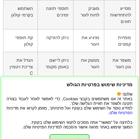
מסייע
מעניק
תוספי תזונה
השתמש
להתחדשות
לחות לעור
זמינים
בקרמי קולגן
תאים
מפחית
מרגיע את
ניתן להזרקה
קח תוספי
קמטים
העור
קולגן
משפר את
ממצק את
ניתן ליישם
הגדל את
גוון העור
העור
באופן מקומי
צריכת ויטמין
C
מדיניות שימוש בפרטיות הגולש
לסיכום, לקולגן תפקיד חיוני בשמירה על עור צעיר ובריא.
שלום!
באתר זה אנו משתמשים בקבצי Cookies, כדי לאפשר לאתר לעבוד בצורה
על ידי הבנת תפקידיו ושילוב שיטות להגברת ייצור הקולגן,
תקינה ולשפר את חוויית הגלישה שלך.
למידע נוסף על השימוש שלנו בקוקיז ועל פרטיותך, מוזמן לקרוא את מדיניות
ניתן להשיג בריאות ומראה עור לאורך זמן.
הפרטיות שלנו
.
בלחיצה על "מאשר" אתה מסכים לתנאי השימוש שלנו בקוקיז.
המשך שימוש באתר מהווה אישור והסכמה למדיניות הפרטיות שלנו.
כל מה שספורטיבי, על גלגלים ומעניין בישראל
כל הזכויות שמורות