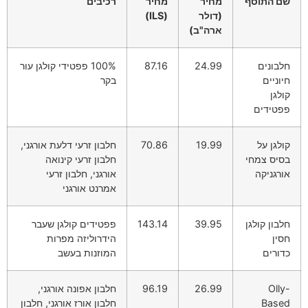
שם התוסף
מחיר
מחיר
רכיבים
(דולר
(ILS)
ארה"ב)
חלבונים
24.99
87.16
100% פפטידי קולגן עור
חיוניים
בקר
קולגן
פפטידים
קולגן על
19.99
70.86
חלבון זרעי דלעת אורגני,
בסיס צמחי
חלבון זרעי קינואה
אורגניקה
אורגני, חלבון זרעי
אמרנט אורגני
חלבון קולגן
39.95
143.14
פפטידים קולגן שעבר
חסין
הידרוליזה מפרות
כדורים
המוזנות בעשב
Olly-
26.99
96.19
חלבון אפונה אורגני,
Based
חלבון אורז אורגני, חלבון